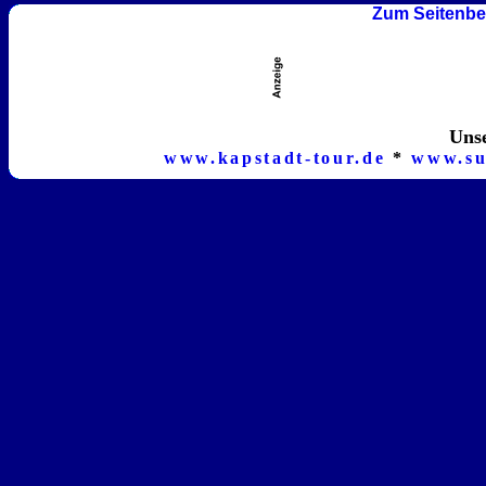
Zum Seitenbe
Unse
www.kapstadt-tour.de
*
www.su