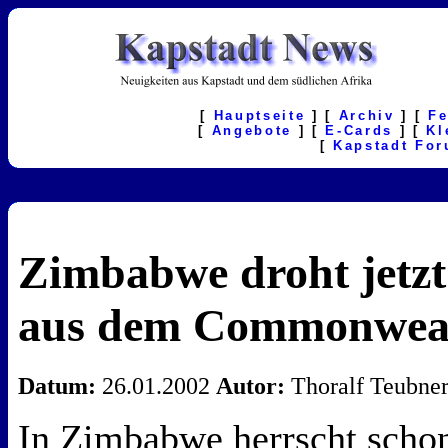
[
Hauptseite
] [
Archiv
] [
F
[
Angebote
] [
E-Cards
] [
Kl
[
Kapstadt Fo
Zimbabwe droht jetzt
aus dem Commonwea
Datum:
26.01.2002
Autor:
Thoralf Teubne
In Zimbabwe herrscht schon