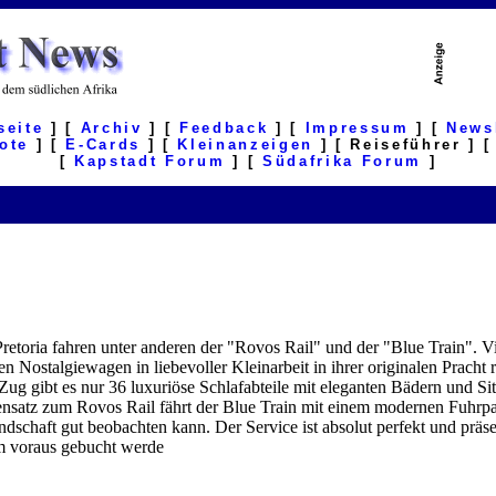
seite
] [
Archiv
] [
Feedback
] [
Impressum
] [
News
ote
] [
E-Cards
] [
Kleinanzeigen
] [ Reiseführer ] 
[
Kapstadt Forum
] [
Südafrika Forum
]
etoria fahren unter anderen der "Rovos Rail" und der "Blue Train". Vi
 Nostalgiewagen in liebevoller Kleinarbeit in ihrer originalen Pracht r
ug gibt es nur 36 luxuriöse Schlafabteile mit eleganten Bädern und Si
ensatz zum Rovos Rail fährt der Blue Train mit einem modernen Fuhrpark
dschaft gut beobachten kann. Der Service ist absolut perfekt und präse
im voraus gebucht werde