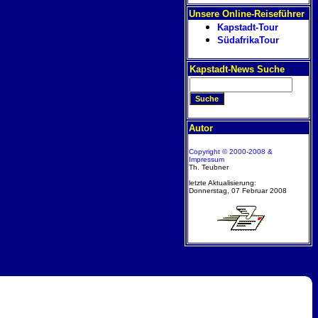
Unsere Online-Reiseführer
Kapstadt-Tour
SüdafrikaTour
Kapstadt-News Suche
Autor
Copyright © 2000-2008 &
Impressum
Th. Teubner
letzte Aktualisierung:
Donnerstag, 07 Februar 2008