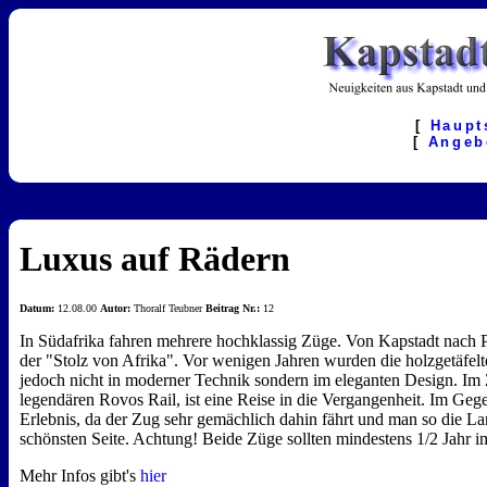
[
Haupt
[
Angeb
Luxus auf Rädern
Datum:
12.08.00
Autor:
Thoralf Teubner
Beitrag Nr.:
12
In Südafrika fahren mehrere hochklassig Züge. Von Kapstadt nach Pr
der "Stolz von Afrika". Vor wenigen Jahren wurden die holzgetäfelten
jedoch nicht in moderner Technik sondern im eleganten Design. Im Z
legendären Rovos Rail, ist eine Reise in die Vergangenheit. Im Geg
Erlebnis, da der Zug sehr gemächlich dahin fährt und man so die Lan
schönsten Seite. Achtung! Beide Züge sollten mindestens 1/2 Jahr 
Mehr Infos gibt's
hier