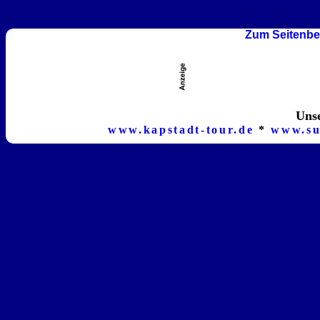
Zum Seitenbe
Unse
www.kapstadt-tour.de
*
www.su