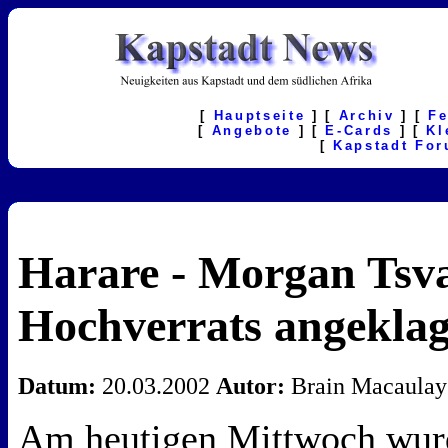
[
Hauptseite
] [
Archiv
] [
F
[
Angebote
] [
E-Cards
] [
Kl
[
Kapstadt Fo
Harare - Morgan Tsv
Hochverrats angeklag
Datum:
20.03.2002
Autor:
Brain Macaulay
Am heutigen Mittwoch wurd