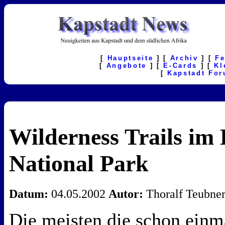
[
Hauptseite
] [
Archiv
] [
F
[
Angebote
] [
E-Cards
] [
Kl
[
Kapstadt Fo
Wilderness Trails im
National Park
Datum:
04.05.2002
Autor:
Thoralf Teubne
Die meisten die schon einm