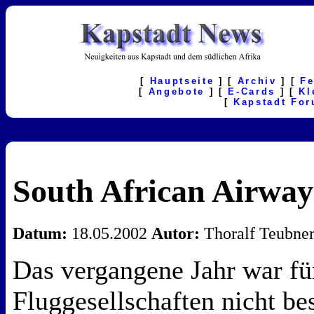
[
Hauptseite
] [
Archiv
] [
F
[
Angebote
] [
E-Cards
] [
Kl
[
Kapstadt Fo
South African Airwa
Datum:
18.05.2002
Autor:
Thoralf Teubne
Das vergangene Jahr war fü
Fluggesellschaften nicht be