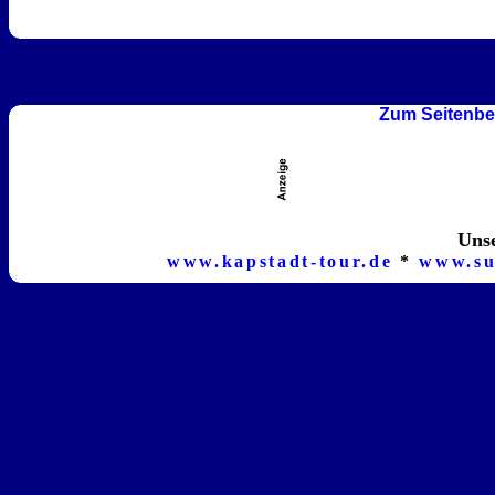
Zum Seitenbe
Unse
www.kapstadt-tour.de
*
www.su