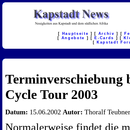
[
Hauptseite
] [
Archiv
] [
F
[
Angebote
] [
E-Cards
] [
Kl
[
Kapstadt Fo
Terminverschiebung b
Cycle Tour 2003
Datum:
15.06.2002
Autor:
Thoralf Teubne
Normalerweise findet die mi