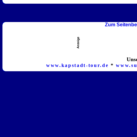
Zum Seitenbe
Unse
www.kapstadt-tour.de
*
www.su