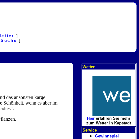
letter
]
[
Suche
]
Wetter
und das ansonsten karge
be Schönheit, wenn es aber im
adies".
Hier
erfahren Sie mehr
flanzen.
zum Wetter in Kapstadt
Service
Gewinnspiel