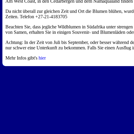
Am West Coast, in den Cedarbergen und dem Namaqualand finden in v
Da nicht überall zur gleichen Zeit und Ort die Blumen blühen, wurde
Zeiten. Telefon +27-21-4183705
Beachten Sie, dass jegliche Wildblumen in Südafrika unter streng
von Samen, erhalten Sie in einigen Souvenir- und Blumenläden ode
Achtung: In der Zeit von Juli bis September, oder besser während
nur schwer eine Unterkunft zu bekommen. Falls Sie einen Ausflug in 
Mehr Infos gibt's
hier