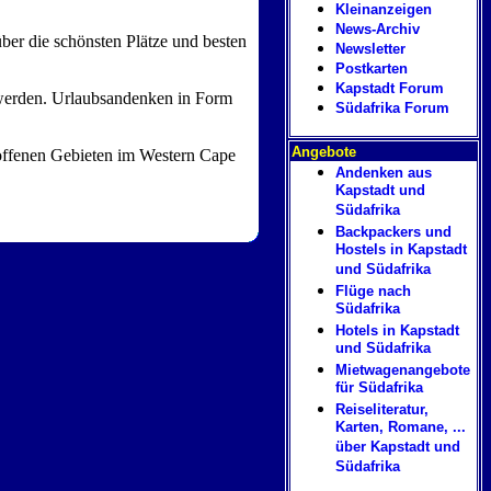
Kleinanzeigen
News-Archiv
über die schönsten Plätze und besten
Newsletter
Postkarten
Kapstadt Forum
 werden. Urlaubsandenken in Form
Südafrika Forum
Angebote
roffenen Gebieten im Western Cape
Andenken aus
Kapstadt und
Südafrika
Backpackers und
Hostels in Kapstadt
und Südafrika
Flüge nach
Südafrika
Hotels in Kapstadt
und Südafrika
Mietwagenangebote
für Südafrika
Reiseliteratur,
Karten, Romane, ...
über Kapstadt und
Südafrika