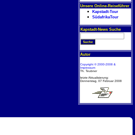
Unsere Online-Reiseführer
Kapstadt-Tour
SüdafrikaTour
Kapstadt-News Suche
Autor
Copyright © 2000-2008 &
Impressum
Th. Teubner
letzte Aktualisierung:
Donnerstag, 07 Februar 2008