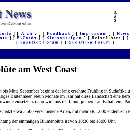
seite
] [
Archiv
] [
Feedback
] [
Impressum
] [
News
ote
] [
E-Cards
] [
Kleinanzeigen
] [ Reiseführer ] 
[
Kapstadt Forum
] [
Südafrika Forum
]
blüte am West Coast
t bis Mitte September beginnt der lang ersehnte Frühling in Südafrika 
iesiges Blütenmeer. Neun Monate im Jahr hat diese Landschaft eine her
winde einsetzten, dann wird aus der braun-gelben Landschaft ein "Par
schätzt etwa 3.500 verschiedene Arten, mit mehr als 1.000 endemisch P
chtung der einmaligen Blumenblüte ist von 10:30 bis 16:00 Uhr.