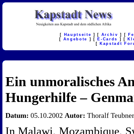
[
Hauptseite
] [
Archiv
] [
F
[
Angebote
] [
E-Cards
] [
Kl
[
Kapstadt Fo
Ein unmoralisches An
Hungerhilfe – Genmai
Datum:
05.10.2002
Autor:
Thoralf Teubne
In Malawi, Mozambique, S