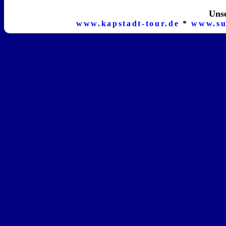
Unse
www.kapstadt-tour.de
*
www.su