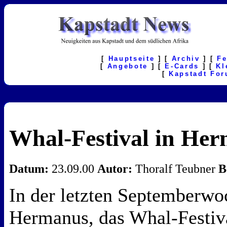
[
Hauptseite
] [
Archiv
] [
F
[
Angebote
] [
E-Cards
] [
Kl
[
Kapstadt Fo
Whal-Festival in He
Datum:
23.09.00
Autor:
Thoralf Teubner
B
In der letzten Septemberwoc
Hermanus, das Whal-Festival