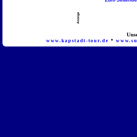
Unse
www.kapstadt-tour.de
*
www.su