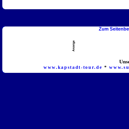
Zum Seitenbe
Unse
www.kapstadt-tour.de
*
www.su