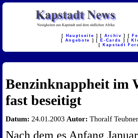
[
Hauptseite
] [
Archiv
] [
F
[
Angebote
] [
E-Cards
] [
Kl
[
Kapstadt Fo
Benzinknappheit im 
fast beseitigt
Datum:
24.01.2003
Autor:
Thoralf Teubne
Nach dem es Anfang Januar