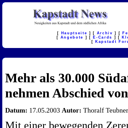
[
Hauptseite
] [
Archiv
] [
F
[
Angebote
] [
E-Cards
] [
Kl
[
Kapstadt Fo
Mehr als 30.000 Süda
nehmen Abschied von 
Datum:
17.05.2003
Autor:
Thoralf Teubne
Mit einer bewegenden Zer