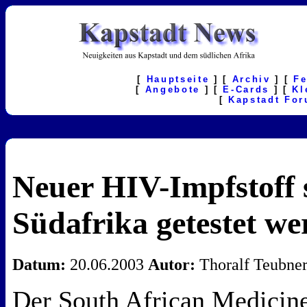
[
Hauptseite
] [
Archiv
] [
F
[
Angebote
] [
E-Cards
] [
Kl
[
Kapstadt Fo
Neuer HIV-Impfstoff s
Südafrika getestet w
Datum:
20.06.2003
Autor:
Thoralf Teubne
Der South African Medicine