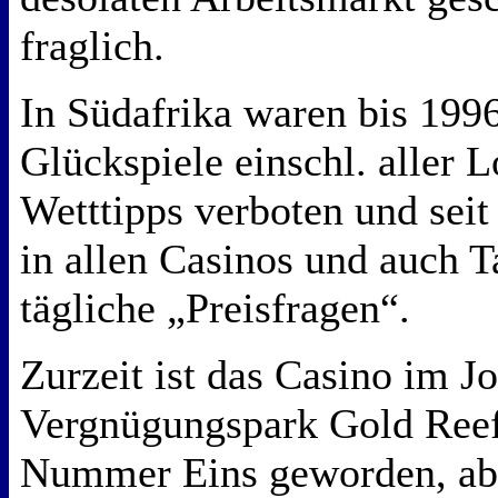
fraglich.
In Südafrika waren bis 1996
Glückspiele einschl. aller 
Wetttipps verboten und seit
in allen Casinos und auch 
tägliche „Preisfragen“.
Zurzeit ist das Casino im J
Vergnügungspark Gold Reef
Nummer Eins geworden, ab