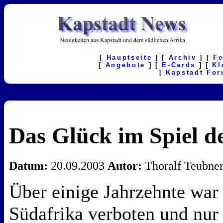
[
Hauptseite
] [
Archiv
] [
F
[
Angebote
] [
E-Cards
] [
Kl
[
Kapstadt Fo
Das Glück im Spiel d
Datum:
20.09.2003
Autor:
Thoralf Teubne
Über einige Jahrzehnte war 
Südafrika verboten und nur