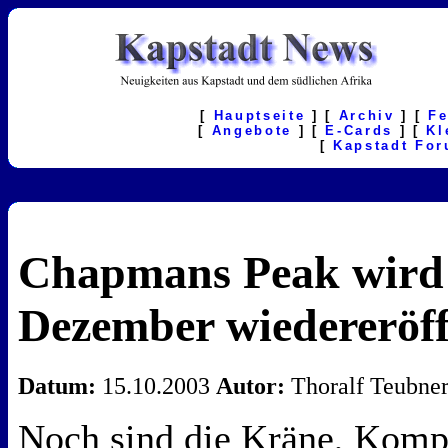
[
Hauptseite
] [
Archiv
] [
F
[
Angebote
] [
E-Cards
] [
Kl
[
Kapstadt Fo
Chapmans Peak wird
Dezember wiedereröff
Datum:
15.10.2003
Autor:
Thoralf Teubne
Noch sind die Kräne, Komp