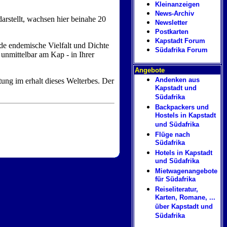
Kleinanzeigen
News-Archiv
arstellt, wachsen hier beinahe 20
Newsletter
Postkarten
Kapstadt Forum
nde endemische Vielfalt und Dichte
Südafrika Forum
 unmittelbar am Kap - in Ihrer
Angebote
Andenken aus
tung im erhalt dieses Welterbes. Der
Kapstadt und
Südafrika
Backpackers und
Hostels in Kapstadt
und Südafrika
Flüge nach
Südafrika
Hotels in Kapstadt
und Südafrika
Mietwagenangebote
für Südafrika
Reiseliteratur,
Karten, Romane, ...
über Kapstadt und
Südafrika