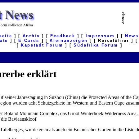
seite
] [
Archiv
] [
Feedback
] [
Impressum
] [
News
ote
] [
E-Cards
] [
Kleinanzeigen
] [ Reiseführer ] 
[
Kapstadt Forum
] [
Südafrika Forum
]
rerbe erklärt
seiner Jahrestagung in Suzhou (China) die Protected Areas of the C
l Region wurden acht Schutzgebiete im Western und Eastern Cape zusam
er Boland Mountain Complex, das Groot Winterhoek Wilderness Area, 
die Baviaanskloof.
afelberges, wurde erstmals auch ein Botanischer Garten in die Liste 