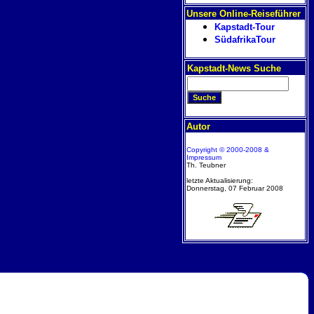
Unsere Online-Reiseführer
Kapstadt-Tour
SüdafrikaTour
Kapstadt-News Suche
Autor
Copyright © 2000-2008 &
Impressum
Th. Teubner
letzte Aktualisierung:
Donnerstag, 07 Februar 2008