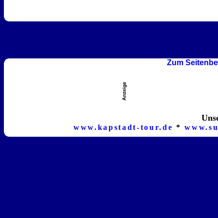
Zum Seitenbe
Unse
www.kapstadt-tour.de
*
www.su