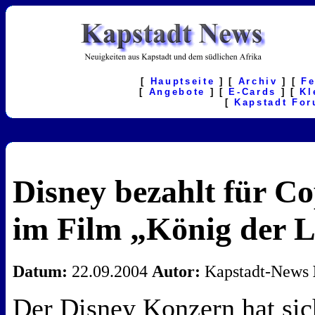
[
Hauptseite
] [
Archiv
] [
F
[
Angebote
] [
E-Cards
] [
Kl
[
Kapstadt Fo
Disney bezahlt für C
im Film „König der 
Datum:
22.09.2004
Autor:
Kapstadt-News
Der Disney Konzern hat sic