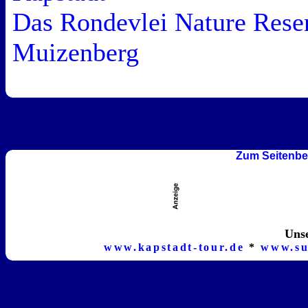
Das Rondevlei Nature Rese
Muizenberg
Zum Seitenbe
Unse
www.kapstadt-tour.de
*
www.su