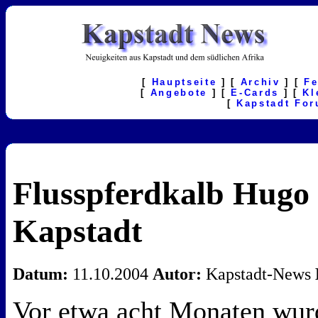
[
Hauptseite
] [
Archiv
] [
F
[
Angebote
] [
E-Cards
] [
Kl
[
Kapstadt Fo
Flusspferdkalb Hugo
Kapstadt
Datum:
11.10.2004
Autor:
Kapstadt-News
Vor etwa acht Monaten wur