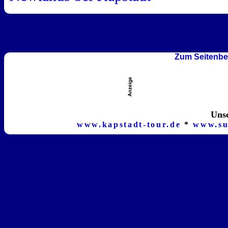
Zum Seitenbe
Unse
www.kapstadt-tour.de
*
www.su