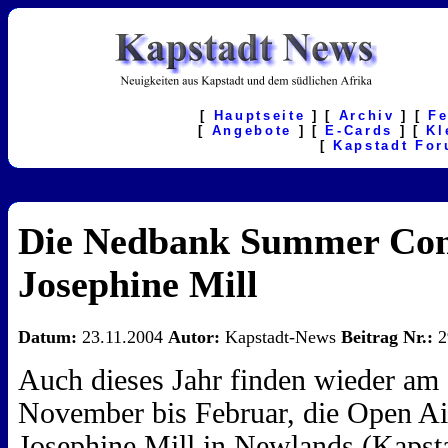
[
Hauptseite
] [
Archiv
] [
F
[
Angebote
] [
E-Cards
] [
Kl
[
Kapstadt Fo
Die Nedbank Summer Conc
Josephine Mill
Datum:
23.11.2004
Autor:
Kapstadt-News
Beitrag Nr.:
2
Auch dieses Jahr finden wieder am
November bis Februar, die Open A
Josephine Mill in Newlands (Kapstad