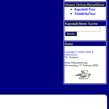
Unsere Online-Reiseführer
Kapstadt-Tour
SüdafrikaTour
Kapstadt-News Suche
Autor
Copyright © 2000-2008 &
Impressum
Th. Teubner
letzte Aktualisierung:
Donnerstag, 07 Februar 2008