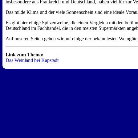
insbesondere aus Frankreich und Deutschland, haben viel für zur Ve
Das milde Klima und der viele Sonnenschein sind eine ideale Vora
Es gibt hier einige Spitzenweine, die einen Vergleich mit den berü
Deutschland im Fachhandel, die in den meisten Supermärkten angebo
Auf unseren Seiten gehen wir auf einige der bekanntesten Weingüter
Link zum Thema:
Das Weinland bei Kapstadt