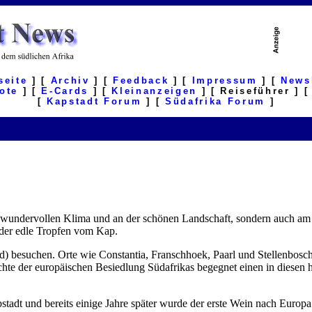
seite
] [
Archiv
] [
Feedback
] [
Impressum
] [
News
ote
] [
E-Cards
] [
Kleinanzeigen
] [ Reiseführer ] 
[
Kapstadt Forum
] [
Südafrika Forum
]
m wundervollen Klima und an der schönen Landschaft, sondern auch am
 der edle Tropfen vom Kap.
nd) besuchen. Orte wie Constantia, Franschhoek, Paarl und Stellenbosch
te der europäischen Besiedlung Südafrikas begegnet einen in diesen 
stadt und bereits einige Jahre später wurde der erste Wein nach Europa