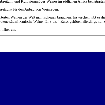
rbreitung und Kultivierung des Weines im südlichen Afrika beigetragen
ussetzung für den Anbau von Weinreben.
hmtesten Weinen der Welt nicht scheuen brauchen. Inzwischen gibt es di
tene südafrikanische Weine, für 3 bis 4 Euro, gehören allerdings nur 
 näher ein.