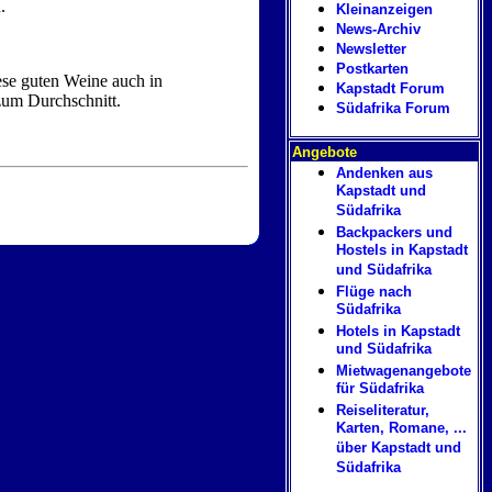
.
Kleinanzeigen
News-Archiv
Newsletter
Postkarten
ese guten Weine auch in
Kapstadt Forum
zum Durchschnitt.
Südafrika Forum
Angebote
Andenken aus
Kapstadt und
Südafrika
Backpackers und
Hostels in Kapstadt
und Südafrika
Flüge nach
Südafrika
Hotels in Kapstadt
und Südafrika
Mietwagenangebote
für Südafrika
Reiseliteratur,
Karten, Romane, ...
über Kapstadt und
Südafrika