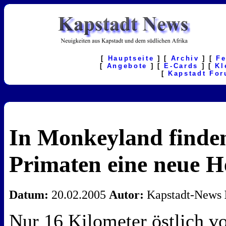
[
Hauptseite
] [
Archiv
] [
F
[
Angebote
] [
E-Cards
] [
Kl
[
Kapstadt Fo
In Monkeyland finde
Primaten eine neue H
Datum:
20.02.2005
Autor:
Kapstadt-News
Nur 16 Kilometer östlich vo