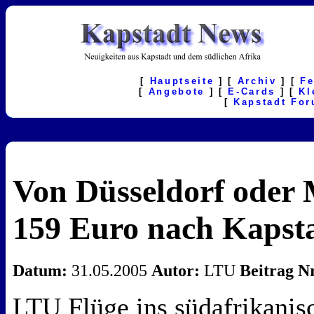
[
Hauptseite
] [
Archiv
] [
F
[
Angebote
] [
E-Cards
] [
Kl
[
Kapstadt Fo
Von Düsseldorf oder
159 Euro nach Kapst
Datum:
31.05.2005
Autor:
LTU
Beitrag Nr
LTU Flüge ins südafrikanisc