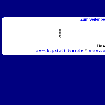
Zum Seitenbe
Unse
www.kapstadt-tour.de
*
www.su