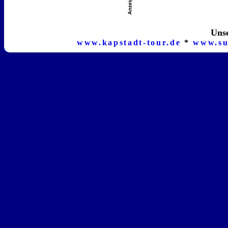
Unse
www.kapstadt-tour.de
*
www.su