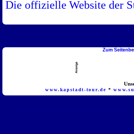
Die offizielle Website der S
Zum Seitenbe
Unse
www.kapstadt-tour.de
*
www.su