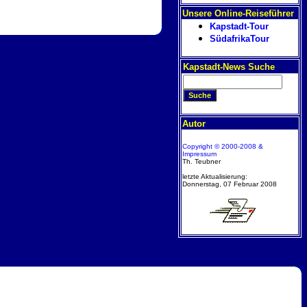
Unsere Online-Reiseführer
Kapstadt-Tour
SüdafrikaTour
Kapstadt-News Suche
Autor
Copyright © 2000-2008 &
Impressum
Th. Teubner
letzte Aktualisierung:
Donnerstag, 07 Februar 2008