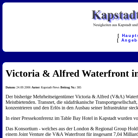
[
Haupt
[
Angeb
Victoria & Alfred Waterfront 
Datum:
24.09.2006
Autor:
Kapstadt-News
Beitrag Nr.:
385
Der bisherige Mehrheitseigentümer Victoria & Alfred (V&A) Waterfr
Meistbietenden. Transnet, die südafrikanische Transportgesellschaf
konzentrieren und den Erlös in den Ausbau seiner Infrastruktur stec
In einer Pressekonferenz im Table Bay Hotel in Kapstadt wurden vo
Das Konsortium - welches aus der London & Regional Group Holdings
einem Joint Venture die V&A Waterfront für insgesamt 7,04 Milli