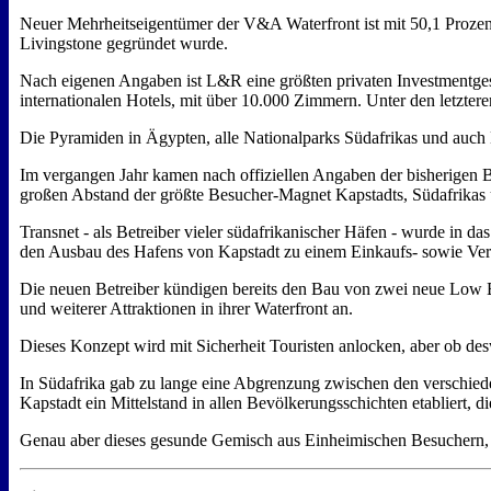
Neuer Mehrheitseigentümer der V&A Waterfront ist mit 50,1 Prozen
Livingstone gegründet wurde.
Nach eigenen Angaben ist L&R eine größten privaten Investmentgese
internationalen Hotels, mit über 10.000 Zimmern. Unter den letzter
Die Pyramiden in Ägypten, alle Nationalparks Südafrikas und auc
Im vergangen Jahr kamen nach offiziellen Angaben der bisherigen Be
großen Abstand der größte Besucher-Magnet Kapstadts, Südafrikas 
Transnet - als Betreiber vieler südafrikanischer Häfen - wurde in d
den Ausbau des Hafens von Kapstadt zu einem Einkaufs- sowie Verg
Die neuen Betreiber kündigen bereits den Bau von zwei neue Low B
und weiterer Attraktionen in ihrer Waterfront an.
Dieses Konzept wird mit Sicherheit Touristen anlocken, aber ob des
In Südafrika gab zu lange eine Abgrenzung zwischen den verschiede
Kapstadt ein Mittelstand in allen Bevölkerungsschichten etabliert,
Genau aber dieses gesunde Gemisch aus Einheimischen Besuchern, a