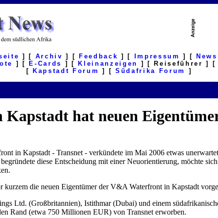
seite
] [
Archiv
] [
Feedback
] [
Impressum
] [
News
ote
] [
E-Cards
] [
Kleinanzeigen
] [ Reiseführer ] 
[
Kapstadt Forum
] [
Südafrika Forum
]
in Kapstadt hat neuen Eigentüme
ont in Kapstadt - Transnet - verkündete im Mai 2006 etwas unerwartet
t, begründete diese Entscheidung mit einer Neuorientierung, möchte sic
ken.
r kurzem die neuen Eigentümer der V&A Waterfront in Kapstadt vorges
 Ltd. (Großbritannien), Istithmar (Dubai) und einem südafrikanischen
arden Rand (etwa 750 Millionen EUR) von Transnet erworben.