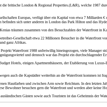
t die britische London & Regional Properties.(L&R), welche 1987 dur
llschaften Europas, verfügt über ein Kapital von etwa 7 Milliarden € 
en befinden sich unter anderen in London das Park Hilton und das Hyde
h Kenias träumen zusammen von den Besuchzahlen der Waterfront in Ka
treiber-Gesellschaft etwa 22 Millionen Besucher in die Waterfront von 
und ganz Afrikas.
as Projekt Waterfront 1988 unfreiwillig hineingezogen, viele Manager s
nügungsviertel und dennoch war das Projekt ein durchschlagender Er
udget Hotels, einigen Apartmenthäusern, der Etablierung von Luxus-B
wegen auch die Kapstädter weiterhin an die Waterfront kommen ist frag
nen Hautfarben und zwischen Arm sowie Reichtum. In den letzten Jahr
 diese Bewohner besuchen gern die Waterfront und werden aber keine Ho
usländischen Gästen sowie auch Touristen ist das Geheimnis der Wate