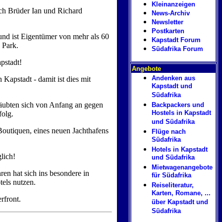
Kleinanzeigen
ch Brüder Ian und Richard
News-Archiv
Newsletter
Postkarten
und ist Eigentümer von mehr als 60
Kapstadt Forum
 Park.
Südafrika Forum
pstadt!
Angebote
Andenken aus
Kapstadt - damit ist dies mit
Kapstadt und
Südafrika
träubten sich von Anfang an gegen
Backpackers und
Hostels in Kapstadt
folg.
und Südafrika
outiquen, eines neuen Jachthafens
Flüge nach
Südafrika
Hotels in Kapstadt
lich!
und Südafrika
Mietwagenangebote
en hat sich ins besondere in
für Südafrika
tels nutzen.
Reiseliteratur,
Karten, Romane, ...
rfront.
über Kapstadt und
Südafrika