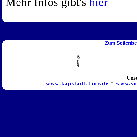
Mehr Infos gibt's
hier
Zum Seitenbe
Unse
www.kapstadt-tour.de
*
www.su