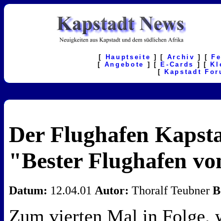
[
Hauptseite
] [
Archiv
] [
F
[
Angebote
] [
E-Cards
] [
Kl
[
Kapstadt Fo
Der Flughafen Kapstad
"Bester Flughafen vo
Datum:
12.04.01
Autor:
Thoralf Teubner
B
Zum vierten Mal in Folge,