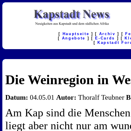
[
Hauptseite
] [
Archiv
] [
F
[
Angebote
] [
E-Cards
] [
Kl
[
Kapstadt Fo
Die Weinregion in We
Datum:
04.05.01
Autor:
Thoralf Teubner
B
Am Kap sind die Menschen 
liegt aber nicht nur am wu