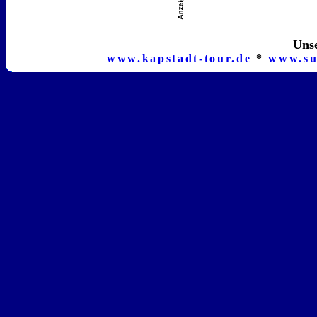
Unse
www.kapstadt-tour.de
*
www.su