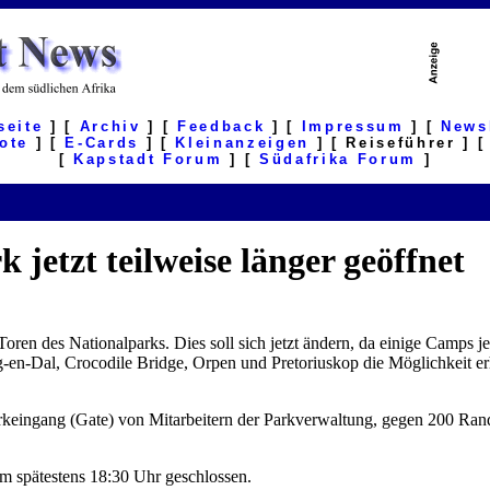
seite
] [
Archiv
] [
Feedback
] [
Impressum
] [
News
ote
] [
E-Cards
] [
Kleinanzeigen
] [ Reiseführer ] 
[
Kapstadt Forum
] [
Südafrika Forum
]
jetzt teilweise länger geöffnet
ren des Nationalparks. Dies soll sich jetzt ändern, da einige Camps je
g-en-Dal, Crocodile Bridge, Orpen und Pretoriuskop die Möglichkeit er
arkeingang (Gate) von Mitarbeitern der Parkverwaltung, gegen 200 Ra
m spätestens 18:30 Uhr geschlossen.