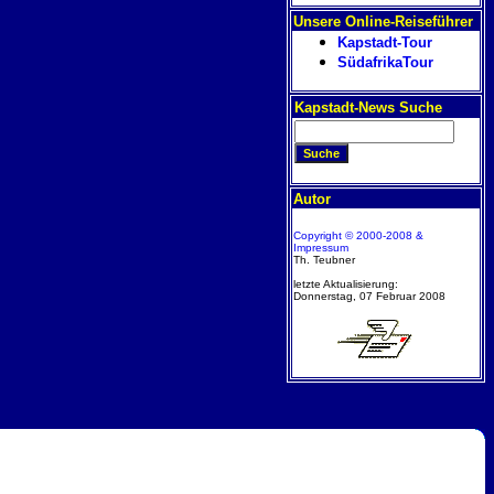
Unsere Online-Reiseführer
Kapstadt-Tour
SüdafrikaTour
Kapstadt-News Suche
Autor
Copyright © 2000-2008 &
Impressum
Th. Teubner
letzte Aktualisierung:
Donnerstag, 07 Februar 2008