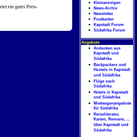
Kleinanzeigen
tet ein gutes Preis-
News-Archiv
Newsletter
Postkarten
Kapstadt Forum
Südafrika Forum
Angebote
Andenken aus
Kapstadt und
Südafrika
Backpackers und
Hostels in Kapstadt
und Südafrika
Flüge nach
Südafrika
Hotels in Kapstadt
und Südafrika
Mietwagenangebote
für Südafrika
Reiseliteratur,
Karten, Romane, ...
über Kapstadt und
Südafrika