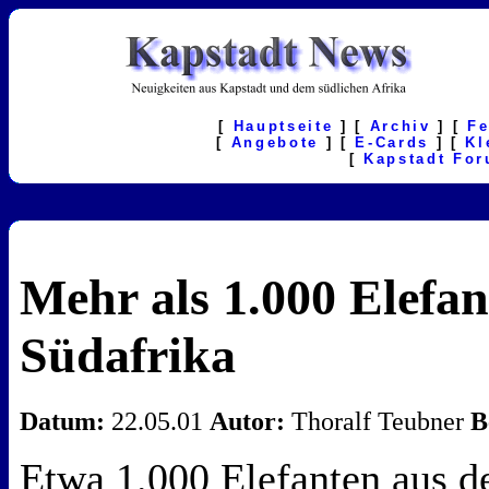
[
Hauptseite
] [
Archiv
] [
F
[
Angebote
] [
E-Cards
] [
Kl
[
Kapstadt Fo
Mehr als 1.000 Elefan
Südafrika
Datum:
22.05.01
Autor:
Thoralf Teubner
B
Etwa 1.000 Elefanten aus d