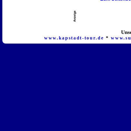
Unse
www.kapstadt-tour.de
*
www.su