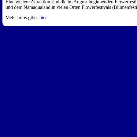
Eine weitere Attraktion sind die im August beginnenden Flowerfesti
und dem Namaqualand in vielen Orten Flowerfestivals (Blumenfestiva
Mehr Infos gibt's
hier