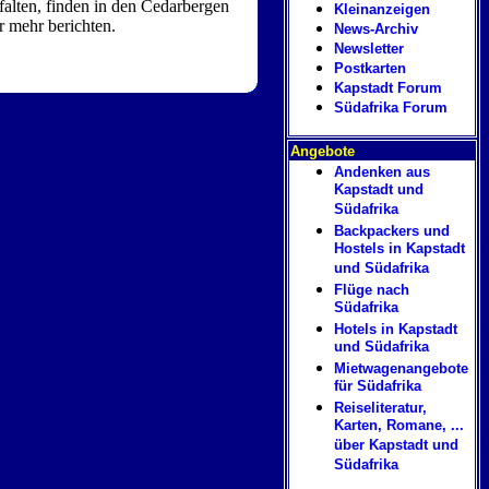
falten, finden in den Cedarbergen
Kleinanzeigen
r mehr berichten.
News-Archiv
Newsletter
Postkarten
Kapstadt Forum
Südafrika Forum
Angebote
Andenken aus
Kapstadt und
Südafrika
Backpackers und
Hostels in Kapstadt
und Südafrika
Flüge nach
Südafrika
Hotels in Kapstadt
und Südafrika
Mietwagenangebote
für Südafrika
Reiseliteratur,
Karten, Romane, ...
über Kapstadt und
Südafrika