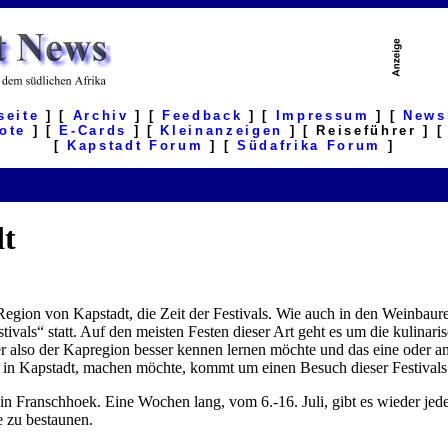
seite
] [
Archiv
] [
Feedback
] [
Impressum
] [
News
ote
] [
E-Cards
] [
Kleinanzeigen
] [ Reiseführer ] 
[
Kapstadt Forum
] [
Südafrika Forum
]
dt
r Region von Kapstadt, die Zeit der Festivals. Wie auch in den Weinbau
stivals“ statt. Auf den meisten Festen dieser Art geht es um die kulina
er also der Kapregion besser kennen lernen möchte und das eine oder 
en in Kapstadt, machen möchte, kommt um einen Besuch dieser Festivals
“ in Franschhoek. Eine Wochen lang, vom 6.-16. Juli, gibt es wieder j
e zu bestaunen.