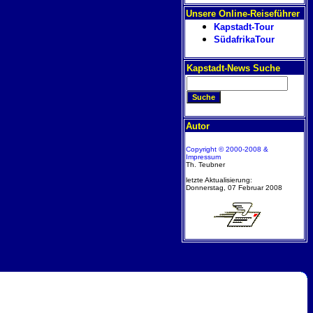
Unsere Online-Reiseführer
Kapstadt-Tour
SüdafrikaTour
Kapstadt-News Suche
Autor
Copyright © 2000-2008 &
Impressum
Th. Teubner
letzte Aktualisierung:
Donnerstag, 07 Februar 2008