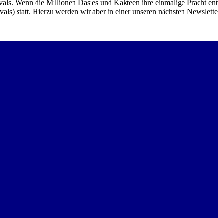
vals. Wenn die Millionen Dasies und Kakteen ihre einmalige Pracht ent
ls) statt. Hierzu werden wir aber in einer unseren nächsten Newslette