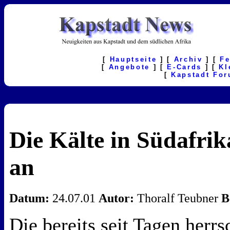
[
Hauptseite
] [
Archiv
] [
F
[
Angebote
] [
E-Cards
] [
Kl
[
Kapstadt Fo
Die Kälte in Südafrik
an
Datum:
24.07.01
Autor:
Thoralf Teubner
B
Die bereits seit Tagen herr