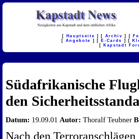
[
Hauptseite
] [
Archiv
] [
F
[
Angebote
] [
E-Cards
] [
Kl
[
Kapstadt Fo
Südafrikanische Flug
den Sicherheitsstanda
Datum:
19.09.01
Autor:
Thoralf Teubner
B
Nach den Terroranschlägen