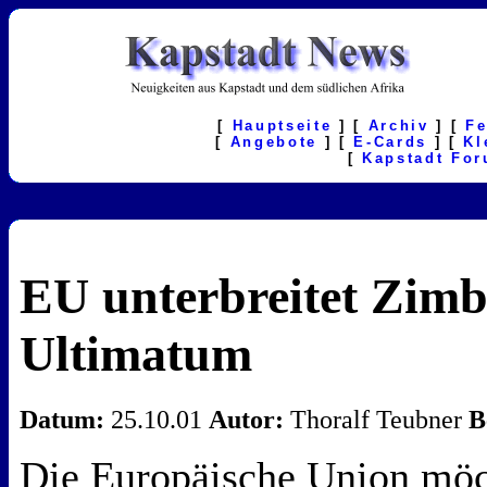
[
Hauptseite
] [
Archiv
] [
F
[
Angebote
] [
E-Cards
] [
Kl
[
Kapstadt Fo
EU unterbreitet Zim
Ultimatum
Datum:
25.10.01
Autor:
Thoralf Teubner
B
Die Europäische Union möc