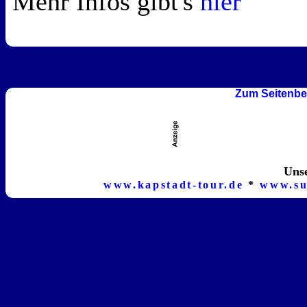
Mehr Infos gibt's
hier
Zum Seitenbe
Unse
www.kapstadt-tour.de
*
www.su