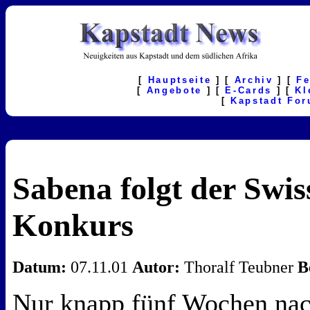
[
Hauptseite
] [
Archiv
] [
F
[
Angebote
] [
E-Cards
] [
Kl
[
Kapstadt Fo
Sabena folgt der Swis
Konkurs
Datum:
07.11.01
Autor:
Thoralf Teubner
B
Nur knapp fünf Wochen nac