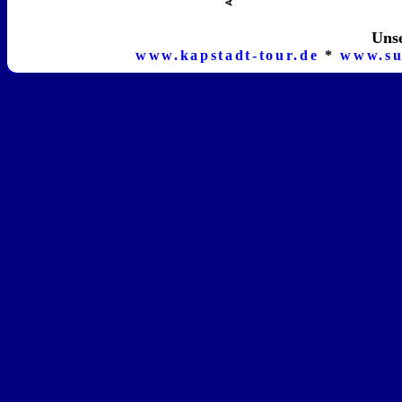
Unse
www.kapstadt-tour.de
*
www.su