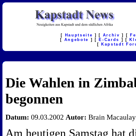
[
Hauptseite
] [
Archiv
] [
F
[
Angebote
] [
E-Cards
] [
Kl
[
Kapstadt Fo
Die Wahlen in Zimb
begonnen
Datum:
09.03.2002
Autor:
Brain Macaulay
Am heutigen Samstag hat d