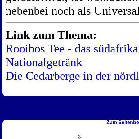
nebenbei noch als Universa
Link zum Thema:
Rooibos Tee - das südafrika
Nationalgetränk
Die Cedarberge in der nörd
Zum Seitenbe