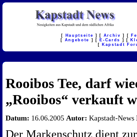
[
Hauptseite
] [
Archiv
] [
F
[
Angebote
] [
E-Cards
] [
Kl
[
Kapstadt Fo
Rooibos Tee, darf wie
„Rooibos“ verkauft w
Datum:
16.06.2005
Autor:
Kapstadt-News
Der Markenschutz dient zu