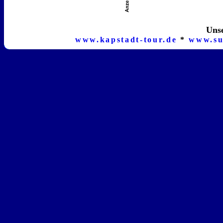
Unse
www.kapstadt-tour.de
*
www.su